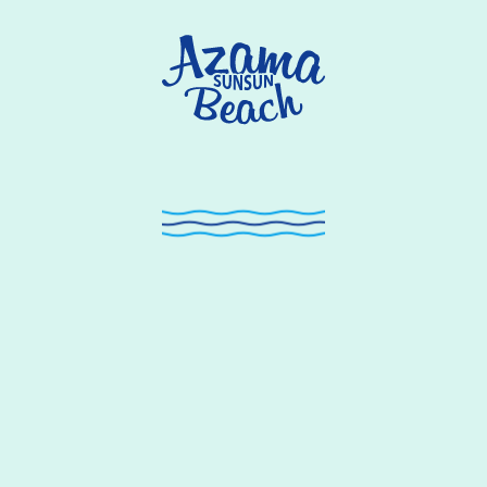
キャンプ料金・利用方法
容
必須
離島ツアー
ご予約・お問い合わせはこちらから！
ーポリシー
に同意する
ご予約・お問い合わせ
指定管
沖縄文化
合資会社
特定非営