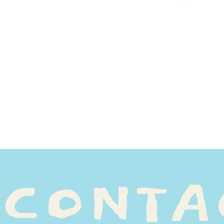
C
O
N
T
A