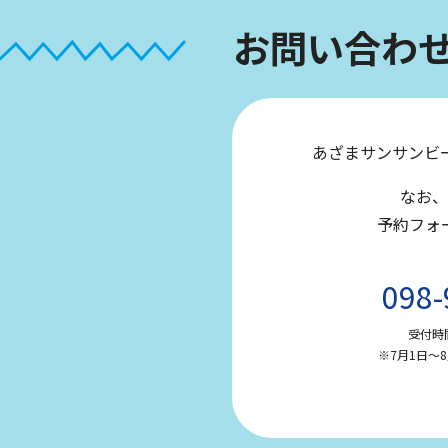
お
問
い
合
わ
あざまサンサンビ
なお、
予約フォ
098-
受付時間
※7月1日～8月